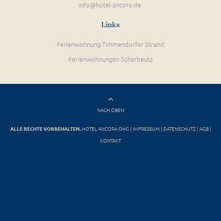
info@hotel-ancora.de
Links
Ferienwohnung Timmendorfer Strand
Ferienwohnungen Scharbeutz
NACH OBEN
ALLE RECHTE VORBEHALTEN.
HOTEL ANCORA OHG |
IMPRESSUM
|
DATENSCHUTZ
|
AGB
|
KONTAKT