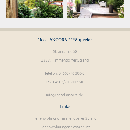
Hotel ANCORA ***Superior
Strandallee 58
23669 Timmendorfer Strand
Telefon: 04503/70 300-0
Fax: 04503/70 300-150
info@hotel-ancora.de
Links
Ferienwohnung Timmendorfer Strand
Ferienwohnungen Scharbeutz