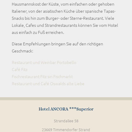
Hausmannskost der Küste, vom einfachen oder gehoben
Italiener, von der asiatischen Küche über spanische Tapas-
Snacks bis hin zum Burger- oder Sterne-Restaurant. Viele
Lokale, Cafes und Strandrestaurants können Sie vom Hotel
aus einfach zu Fuß erreichen.
Diese Empfehlungen bringen Sie auf den richtigen
Geschmack:
Restaurant und Weinbar Portobello
Café Fitz
Fischrestaurant Fitz sin Fischmarkt
Restaurant und Café Oswalds alte Liebe
Hotel ANCORA ***Superior
Strandallee 58
23669 Timmendorfer Strand