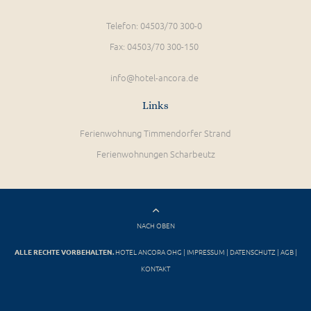
Telefon: 04503/70 300-0
Fax: 04503/70 300-150
info@hotel-ancora.de
Links
Ferienwohnung Timmendorfer Strand
Ferienwohnungen Scharbeutz
NACH OBEN
ALLE RECHTE VORBEHALTEN.
HOTEL ANCORA OHG |
IMPRESSUM
|
DATENSCHUTZ
|
AGB
|
KONTAKT